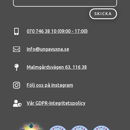
SKICKA

070 746 38 10 (09:00 - 17:00)

Info@ungavuxna.se

Malmgårdsvägen 63, 116 38

Följ oss på Instagram

Vår GDPR-Integritetspolicy