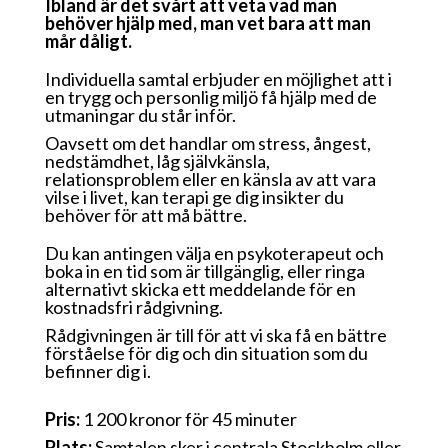
Ibland är det svårt att veta vad man
behöver hjälp med, man vet bara att man
mår dåligt.
Individuella samtal erbjuder en möjlighet att i
en trygg och personlig miljö få hjälp med de
utmaningar du står inför.
Oavsett om det handlar om stress, ångest,
nedstämdhet, låg självkänsla,
relationsproblem eller en känsla av att vara
vilse i livet, kan terapi ge dig insikter du
behöver för att må bättre.
Du kan antingen välja en psykoterapeut och
boka in en tid som är tillgänglig, eller ringa
alternativt skicka ett meddelande för en
kostnadsfri rådgivning.
Rådgivningen är till för att vi ska få en bättre
förståelse för dig och din situation som du
befinner dig i.
Pris:
1 200 kronor för 45 minuter
Plats:
Samtalen sker i centrala Stockholm eller