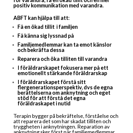
för varandra, få en ökad tillit och en mer
positiv kommunikation med varandra.
ABFT kan hjälpa till att:
Få en ökad tillit i familjen
Få känna sig lyssnad på
Familjemedlemmar kan ta emot känslor
och bekräfta dessa
Reparera och öka tilliten till varandra
I föräldrarskapet fokusera mer på ett
emotionellt stärkande föräldrarskap
I föräldrarskapet förstå sitt
flergenerationsperspektiv, dvs de egna
berättelserna
om anknytning och eget
stöd för att förstå det egna
föräldraskapet i nutid
Terapin bygger på bekräftelse, förståelse och
att reparera det som har skadat tilliten och
tryggheten i anknytningen. Reparation av
anknytning sker först när familjemedlemmar