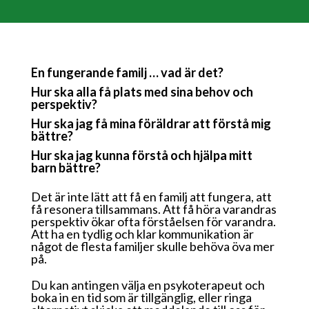
En fungerande familj … vad är det?
Hur ska alla få plats med sina behov och
perspektiv?
Hur ska jag få mina föräldrar att förstå mig
bättre?
Hur ska jag kunna förstå och hjälpa mitt
barn bättre?
De
t är inte lätt att få en familj att fungera, att
få resonera tillsammans. Att få höra varandras
perspektiv ökar ofta förståelsen
för varandra.
Att ha en tydlig och klar kommunikation är
något
de flesta familjer skulle behöva öva mer
på.
Du kan antingen välja en psykoterapeut och
boka in en tid som är tillgänglig, eller ringa