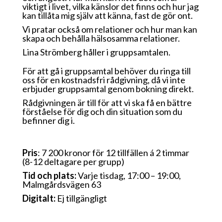
viktigt i livet, vilka känslor det finns och hur jag
kan tillåta mig själv att känna, fast de gör ont.
Vi pratar också om relationer och hur man kan
skapa och behålla hälsosamma relationer.
Lina Strömberg håller i gruppsamtalen.
För att gå i gruppsamtal behöver du ringa till
oss för en kostnadsfri rådgivning, då vi inte
erbjuder gruppsamtal genom bokning direkt.
Rådgivningen är till för att vi ska få en bättre
förståelse för dig och din situation som du
befinner dig i.
Pris
: 7 200 kronor för 12 tillfällen á 2 timmar
(8-12 deltagare per grupp)
Tid och plats:
Varje tisdag, 17:00 – 19:00,
Malmgårdsvägen 63
Digitalt:
Ej tillgängligt