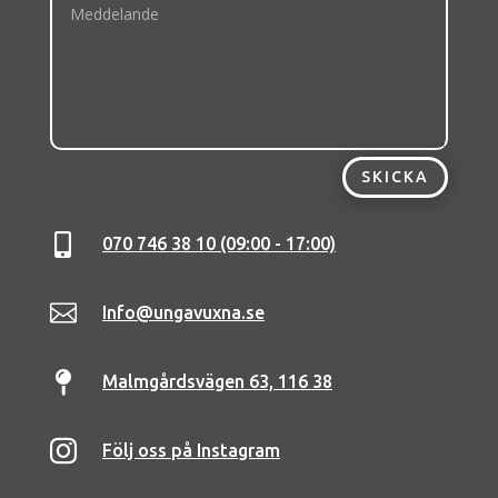
SKICKA

070 746 38 10 (09:00 - 17:00)

Info@ungavuxna.se

Malmgårdsvägen 63, 116 38

Följ oss på Instagram