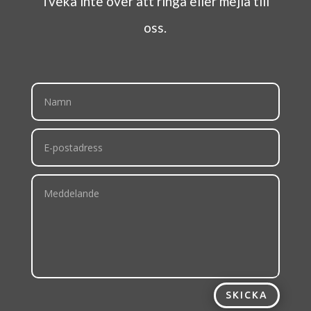
Tveka inte över att ringa eller mejla till
oss.
SKICKA