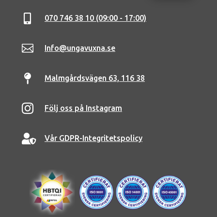

070 746 38 10 (09:00 - 17:00)

Info@ungavuxna.se

Malmgårdsvägen 63, 116 38

Följ oss på Instagram

Vår GDPR-Integritetspolicy